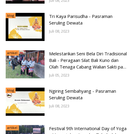
Juli 08, 2023
blog
Tri Kaya Parisudha - Pasraman
Seruling Dewata
Juli 08, 2023
artikel
Melestarikan Seni Bela Diri Tradisional
Bali - Peragaan Silat Bali Kuno dan
Olah Tenaga Cabang Walian Sakti pada
Pesta Kesenian Bali 2023
Juli 05, 2023
blog
Ngiring Sembahyang - Pasraman
Seruling Dewata
Juli 08, 2023
artikel
Festival 9th International Day of Yoga