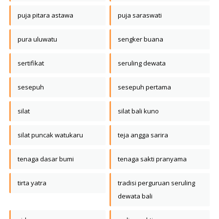
puja pitara astawa
puja saraswati
pura uluwatu
sengker buana
sertifikat
seruling dewata
sesepuh
sesepuh pertama
silat
silat bali kuno
silat puncak watukaru
teja angga sarira
tenaga dasar bumi
tenaga sakti pranyama
tirta yatra
tradisi perguruan seruling
dewata bali