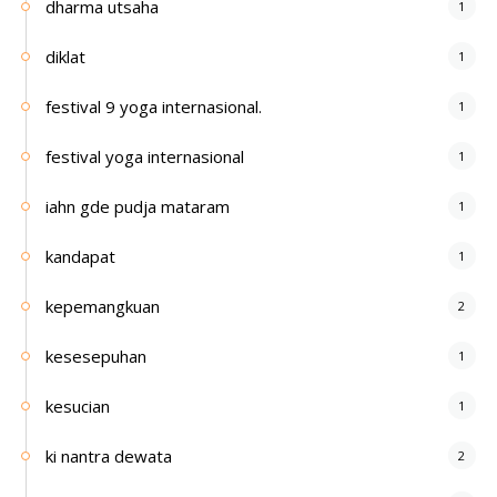
dharma utsaha
1
diklat
1
festival 9 yoga internasional.
1
festival yoga internasional
1
iahn gde pudja mataram
1
kandapat
1
kepemangkuan
2
kesesepuhan
1
kesucian
1
ki nantra dewata
2