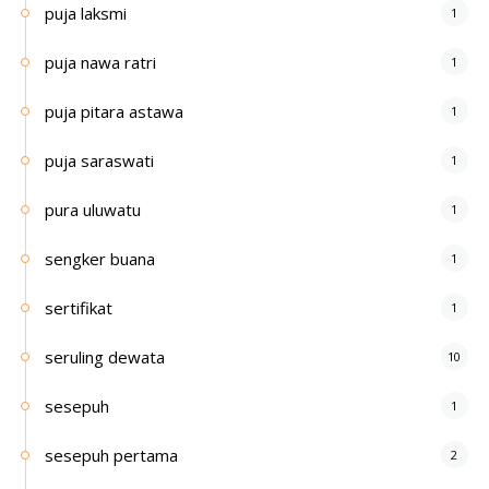
puja laksmi
1
puja nawa ratri
1
puja pitara astawa
1
puja saraswati
1
pura uluwatu
1
sengker buana
1
sertifikat
1
seruling dewata
10
sesepuh
1
sesepuh pertama
2