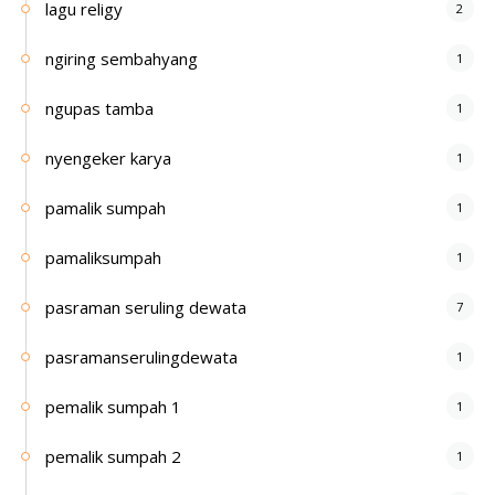
lagu religy
2
ngiring sembahyang
1
ngupas tamba
1
nyengeker karya
1
pamalik sumpah
1
pamaliksumpah
1
pasraman seruling dewata
7
pasramanserulingdewata
1
pemalik sumpah 1
1
pemalik sumpah 2
1