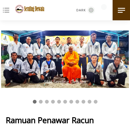
notes
1 / 11
❮
❯
Silat Seruling Dewata
Ramuan Penawar Racun