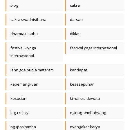
blog
cakra
cakra swadhisthana
darsan
dharma utsaha
diklat
festival 9 yoga
festival yoga internasional
internasional.
iahn gde pudja mataram
kandapat
kepemangkuan
kesesepuhan
kesucian
ki nantra dewata
lagu religy
ngiring sembahyang
ngupas tamba
nyengeker karya