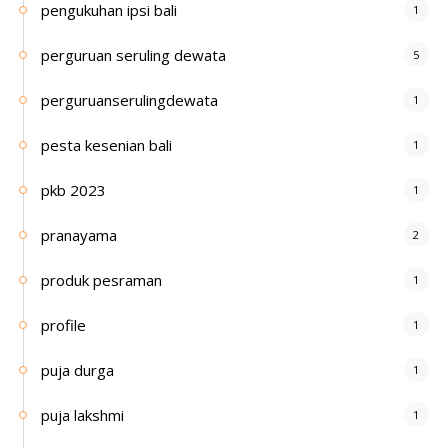
pengukuhan ipsi bali
1
perguruan seruling dewata
5
perguruanserulingdewata
1
pesta kesenian bali
1
pkb 2023
1
pranayama
2
produk pesraman
1
profile
1
puja durga
1
puja lakshmi
1