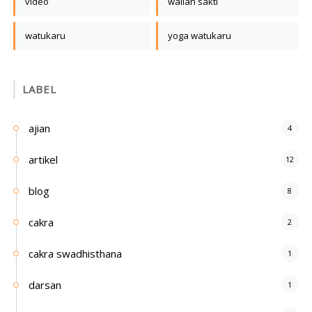
video
walian sakti
watukaru
yoga watukaru
LABEL
ajian
4
artikel
12
blog
8
cakra
2
cakra swadhisthana
1
darsan
1