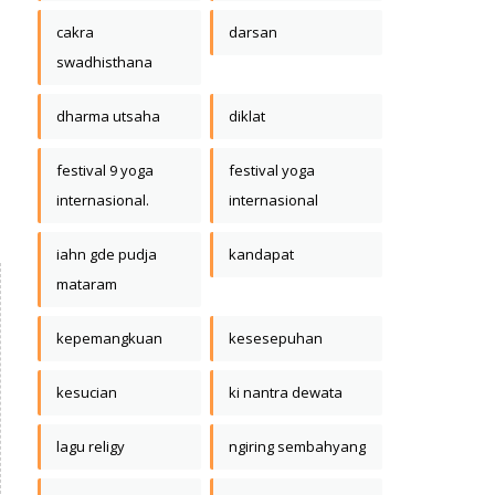
cakra
darsan
swadhisthana
dharma utsaha
diklat
festival 9 yoga
festival yoga
internasional.
internasional
iahn gde pudja
kandapat
mataram
kepemangkuan
kesesepuhan
kesucian
ki nantra dewata
lagu religy
ngiring sembahyang