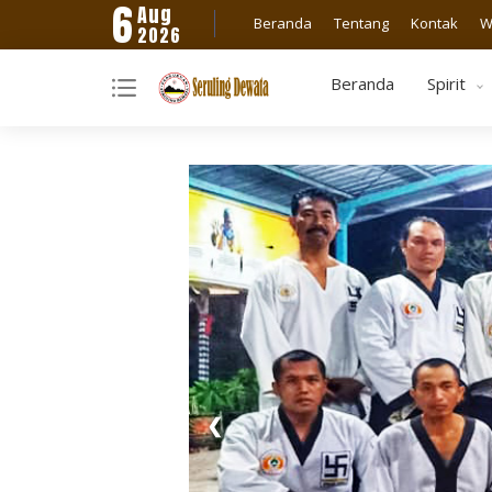
6
Aug
Beranda
Tentang
Kontak
W
2026
Beranda
Spirit
1 / 11
❮