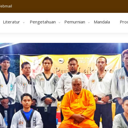
ebmail
Literatur
Pengetahuan
Pemurnian
Mandala
Pro