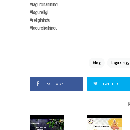
#lagurohanihindu
#lagureligi
#religihindu
#lagureligihindu
blog
lagu religy
FACEBOOK
TWITTER