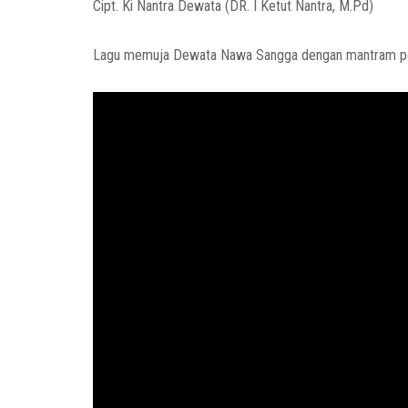
Cipt. Ki Nantra Dewata (DR. I Ketut Nantra, M.Pd)
Lagu memuja Dewata Nawa Sangga dengan mantram p