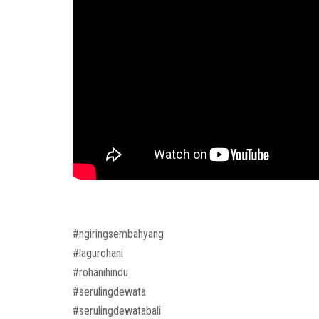
#ngiringsembahyang
#lagurohani
#rohanihindu
#serulingdewata
#serulingdewatabali