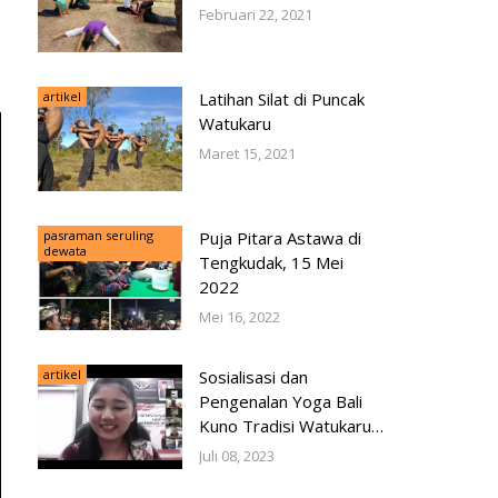
Februari 22, 2021
artikel
Latihan Silat di Puncak
Watukaru
Maret 15, 2021
pasraman seruling
Puja Pitara Astawa di
dewata
Tengkudak, 15 Mei
2022
Mei 16, 2022
artikel
Sosialisasi dan
Pengenalan Yoga Bali
Kuno Tradisi Watukaru -
IAHN GDE PUDJA
Juli 08, 2023
MATARAM