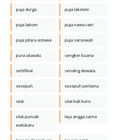
puja durga
puja lakshmi
puja laksmi
puja nawa ratri
puja pitara astawa
puja saraswati
pura uluwatu
sengker buana
sertifikat
seruling dewata
sesepuh
sesepuh pertama
silat
silat bali kuno
silat puncak
teja angga sarira
watukaru