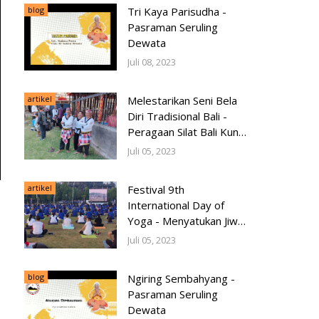
blog
Tri Kaya Parisudha -
Pasraman Seruling
Dewata
Juli 08, 2023
artikel
Melestarikan Seni Bela
Diri Tradisional Bali -
Peragaan Silat Bali Kuno
dan Olah Tenaga
Juli 05, 2023
Cabang Walian Sakti
pada Pesta Kesenian
artikel
Festival 9th
Bali 2023
International Day of
Yoga - Menyatukan Jiwa
dan Tubuh dalam
Juli 05, 2023
Harmoni
blog
Ngiring Sembahyang -
Pasraman Seruling
Dewata