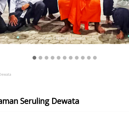
Silat Seruling Dewata
 Dewata
aman Seruling Dewata