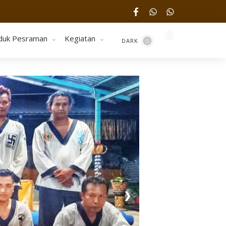
duk Pesraman
Kegiatan
❯