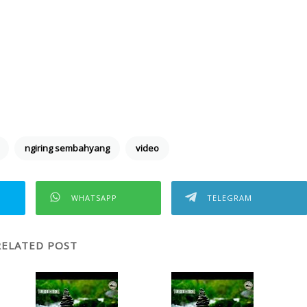
ngiring sembahyang
video
WHATSAPP
TELEGRAM
RELATED POST