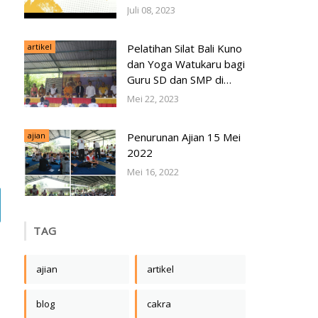
Juli 08, 2023
artikel
Pelatihan Silat Bali Kuno
dan Yoga Watukaru bagi
Guru SD dan SMP di
Kabupaten Tabanan
Mei 22, 2023
ajian
Penurunan Ajian 15 Mei
2022
Mei 16, 2022
TAG
ajian
artikel
blog
cakra