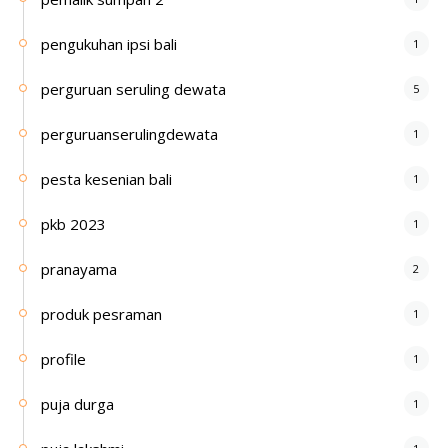
pengukuhan ipsi bali
1
perguruan seruling dewata
5
perguruanserulingdewata
1
pesta kesenian bali
1
pkb 2023
1
pranayama
2
produk pesraman
1
profile
1
puja durga
1