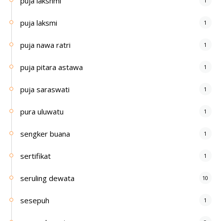
puja lakshmi
1
puja laksmi
1
puja nawa ratri
1
puja pitara astawa
1
puja saraswati
1
pura uluwatu
1
sengker buana
1
sertifikat
1
seruling dewata
10
sesepuh
1