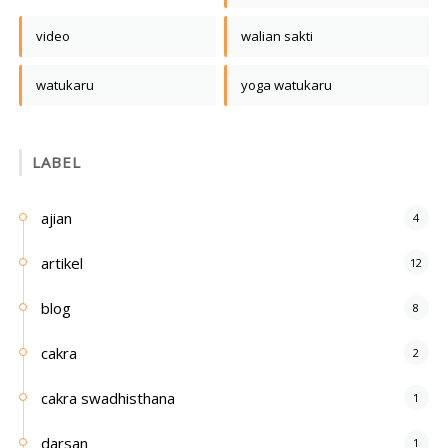
video
walian sakti
watukaru
yoga watukaru
LABEL
ajian
4
artikel
12
blog
8
cakra
2
cakra swadhisthana
1
darsan
1