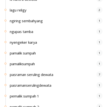
lagu religy
2
ngiring sembahyang
1
ngupas tamba
1
nyengeker karya
1
pamalik sumpah
1
pamaliksumpah
1
pasraman seruling dewata
7
pasramanserulingdewata
1
pemalik sumpah 1
1
pemalik sumpah 2
1