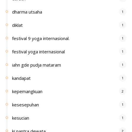
dharma utsaha
1
diklat
1
festival 9 yoga internasional.
1
festival yoga internasional
1
iahn gde pudja mataram
1
kandapat
1
kepemangkuan
2
kesesepuhan
1
kesucian
1
ki nantra dewata
2