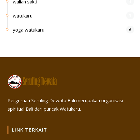
walian sakti
1
watukaru
1
yoga watukaru
6
Perguruan Seruling Dewata Bali merupakan organisasi
spiritual Bali dari puncak Watukaru.
LINK TERKAIT