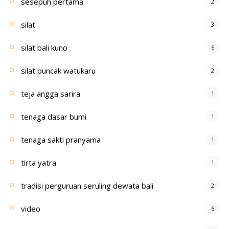
sesepuh pertama
2
silat
3
silat bali kuno
6
silat puncak watukaru
2
teja angga sarira
1
tenaga dasar bumi
1
tenaga sakti pranyama
1
tirta yatra
1
tradisi perguruan seruling dewata bali
2
video
6