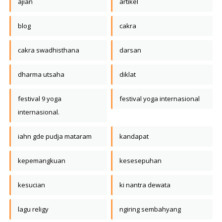
ajian
artikel
blog
cakra
cakra swadhisthana
darsan
dharma utsaha
diklat
festival 9 yoga
festival yoga internasional
internasional.
iahn gde pudja mataram
kandapat
kepemangkuan
kesesepuhan
kesucian
ki nantra dewata
lagu religy
ngiring sembahyang