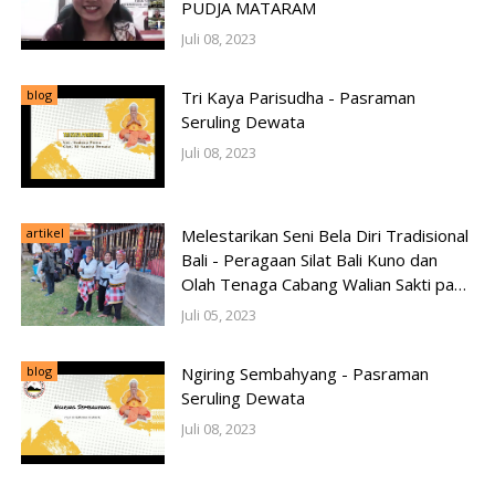
PUDJA MATARAM
Juli 08, 2023
blog
Tri Kaya Parisudha - Pasraman
Seruling Dewata
Juli 08, 2023
artikel
Melestarikan Seni Bela Diri Tradisional
Bali - Peragaan Silat Bali Kuno dan
Olah Tenaga Cabang Walian Sakti pada
Pesta Kesenian Bali 2023
Juli 05, 2023
blog
Ngiring Sembahyang - Pasraman
Seruling Dewata
Juli 08, 2023