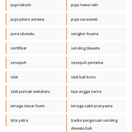
puja laksmi
puja nawa ratri
puja pitara astawa
puja saraswati
pura uluwatu
sengker buana
sertifikat
seruling dewata
sesepuh
sesepuh pertama
silat
silat bali kuno
silat puncak watukaru
teja angga sarira
tenaga dasar bumi
tenaga sakti pranyama
tirta yatra
tradisi perguruan seruling
dewata bali